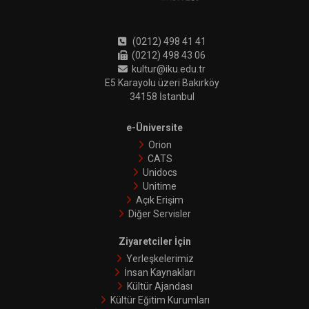
(0212) 498 41 41
(0212) 498 43 06
kultur@iku.edu.tr
E5 Karayolu üzeri Bakırköy
34158 İstanbul
e-Üniversite
Orion
CATS
Unidocs
Unitime
Açık Erişim
Diğer Servisler
Ziyaretciler İçin
Yerleşkelerimiz
İnsan Kaynakları
Kültür Ajandası
Kültür Eğitim Kurumları