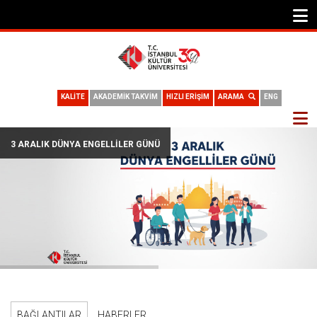
KALİTE
AKADEMİK TAKVİM
HIZLI ERİŞİM
ARAMA
ENG
3 ARALIK DÜNYA ENGELLILER GÜNÜ
BAĞLANTILAR
HABERLER