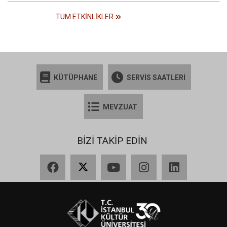
TÜM ETKINLIKLER
KÜTÜPHANE
SERVİS SAATLERİ
MEVZUAT
BİZİ TAKİP EDİN
Facebook
X
YouTube
Instagram
LinkedIn