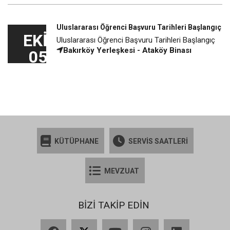
Uluslararası Öğrenci Başvuru Tarihleri Başlangıç
EKI
Uluslararası Öğrenci Başvuru Tarihleri Başlangıç
Bakırköy Yerleşkesi - Ataköy Binası
05
KÜTÜPHANE
SERVİS SAATLERİ
MEVZUAT
BİZİ TAKİP EDİN
Facebook
X
YouTube
Instagram
LinkedIn