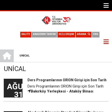
KALİTE
AKADEMİK TAKVİM
HIZLI ERİŞİM
ARAMA
ENG
ANA SAYFA
UNICAL
SAYFA
UNICAL
YOLU
Ders Programlarının ORION Girişi için Son Tarih
AĞU
Ders Programlarının ORION Girişi için Son Tarih
Bakırköy Yerleşkesi - Ataköy Binası
31