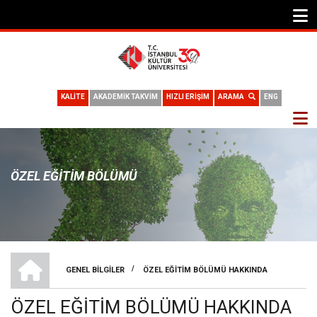
KALİTE
AKADEMİK TAKVİM
HIZLI ERİŞİM
ARAMA
ENG
ÖZEL EĞITIM BÖLÜMÜ
ÖZEL EĞITIM BÖLÜMÜ
/
GENEL BILGILER
ÖZEL EĞITIM BÖLÜMÜ HAKKINDA
SAYFA
ÖZEL EĞITIM BÖLÜMÜ HAKKINDA
YOLU