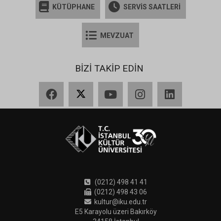
KÜTÜPHANE
SERVİS SAATLERİ
MEVZUAT
BİZİ TAKİP EDİN
Facebook
X
YouTube
Instagram
LinkedIn
(0212) 498 41 41
(0212) 498 43 06
kultur@iku.edu.tr
E5 Karayolu üzeri Bakırköy