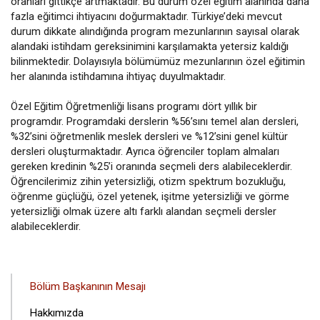
oranları gittikçe artmaktadır. Bu durum özel eğitim alanında daha
fazla eğitimci ihtiyacını doğurmaktadır. Türkiye’deki mevcut
durum dikkate alındığında program mezunlarının sayısal olarak
alandaki istihdam gereksinimini karşılamakta yetersiz kaldığı
bilinmektedir. Dolayısıyla bölümümüz mezunlarının özel eğitimin
her alanında istihdamına ihtiyaç duyulmaktadır.
Özel Eğitim Öğretmenliği lisans programı dört yıllık bir
programdır. Programdaki derslerin %56’sını temel alan dersleri,
%32’sini öğretmenlik meslek dersleri ve %12’sini genel kültür
dersleri oluşturmaktadır. Ayrıca öğrenciler toplam almaları
gereken kredinin %25’i oranında seçmeli ders alabileceklerdir.
Öğrencilerimiz zihin yetersizliği, otizm spektrum bozukluğu,
öğrenme güçlüğü, özel yetenek, işitme yetersizliği ve görme
yetersizliği olmak üzere altı farklı alandan seçmeli dersler
alabileceklerdir.
ANA
Bölüm Başkanının Mesajı
GEZINTI
Hakkımızda