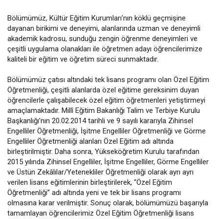
Bölümümüz, Kültür Eğitim Kurumları’nın köklü geçmişine
dayanan birikimi ve deneyimi, alanlarında uzman ve deneyimli
akademik kadrosu, sunduğu zengin öğrenme deneyimleri ve
çeşitli uygulama olanakları ile öğretmen adayı öğrencilerimize
kaliteli bir eğitim ve öğretim süreci sunmaktadır.
Bölümümüz çatısı altındaki tek lisans programı olan Özel Eğitim
Öğretmenliği, çeşitli alanlarda özel eğitime gereksinim duyan
öğrencilerle çalışabilecek özel eğitim öğretmenleri yetiştirmeyi
amaçlamaktadır. Millî Eğitim Bakanlığı Talim ve Terbiye Kurulu
Başkanlığı’nın 20.02.2014 tarihli ve 9 sayılı kararıyla Zihinsel
Engelliler Öğretmenliği, İşitme Engelliler Öğretmenliği ve Görme
Engelliler Öğretmenliği alanları Özel Eğitim adı altında
birleştirilmiştir. Daha sonra, Yükseköğretim Kurulu tarafından
2015 yılında Zihinsel Engelliler, İşitme Engelliler, Görme Engelliler
ve Üstün Zekâlılar/Yetenekliler Öğretmenliği olarak ayrı ayrı
verilen lisans eğitimlerinin birleştirilerek, “Özel Eğitim
Öğretmenliği” adı altında yeni ve tek bir lisans programı
olmasına karar verilmiştir. Sonuç olarak, bölümümüzü başarıyla
tamamlayan öğrencilerimiz Özel Eğitim Öğretmenliği lisans