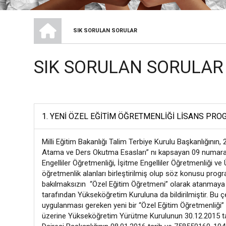
ÖZEL EĞITIM BÖLÜMÜ
SIK SORULAN SORULAR
SAYFA
YOLU
SIK SORULAN SORULAR
1. YENI ÖZEL EĞITIM ÖĞRETMENLIĞI LISANS PRO
Milli Eğitim Bakanlığı Talim Terbiye Kurulu Başkanlığının,
Atama ve Ders Okutma Esasları” nı kapsayan 09 numaralı 
Engelliler Öğretmenliği, İşitme Engelliler Öğretmenliği ve Ü
öğretmenlik alanları birleştirilmiş olup söz konusu pr
bakılmaksızın “Özel Eğitim Öğretmeni” olarak atanmaya başl
tarafından Yükseköğretim Kuruluna da bildirilmiştir. Bu 
uygulanması gereken yeni bir “Özel Eğitim Öğretmenliği” 
üzerine Yükseköğretim Yürütme Kurulunun 30.12.2015 tar