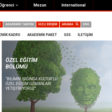
Öğrenci
Mezun
International
E
AKADEMİK TAKVİM
HIZLI ERİŞİM
ARAMA
ENG
EMIK KADRO
AKADEMIK PAKET
SSS
İLETIŞIM
ÖZEL EĞITIM
BÖLÜMÜ
“BILIMIN IŞIĞINDA KÜLTÜR'LÜ
ÖZEL EĞITIM UZMANLARI
YETIŞTIRIYORUZ”