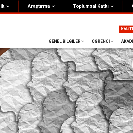
ik
Araştırma
Toplumsal Katkı
m
Kurumsal
KALİT
Onursal Başkan
Görsel Kimlik Rehberi
GENEL BILGILER
ÖĞRENCI
AKAD
i Heyet
Kalite Yönetim Sistemi
ük
Stratejik Plan
asyon Şeması
Eğiticinin Eğitimi Programı
Bilgi Güvenliği
Politikalar