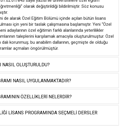
1.02.01/843 sayılı yazısı ile üniversitelere özel eğitim
etmenliği” olarak değiştirildiği bildirilmiştir. Söz konusu
ştır.
i de alarak Özel Eğitim Bölümü içinde açılan bütün lisans
ması için yeni bir taslak çalışmasına başlamıştır. Yeni “Özel
 adaylarının özel eğitimin farklı alanlarında yeterlilikler
umlarının taleplerini karşılamak amacıyla oluşturulmuştur. Özel
 dalı korunmuş; bu anabilim dallarının, geçmişte de olduğu
gramlar açmaları öngörülmüştür.
MI NASIL OLUŞTURULDU?
OGRAMI NASIL UYGULANMAKTADIR?
GRAMININ ÖZELLIKLERI NELERDIR?
ENLIĞI LISANS PROGRAMINDA SEÇMELI DERSLER