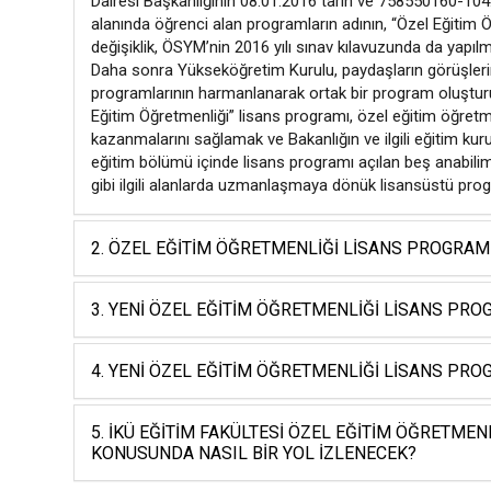
Dairesi Başkanlığının 08.01.2016 tarih ve 758550160-104.0
alanında öğrenci alan programların adının, “Özel Eğitim Öğr
değişiklik, ÖSYM’nin 2016 yılı sınav kılavuzunda da yapılmı
Daha sonra Yükseköğretim Kurulu, paydaşların görüşlerin
programlarının harmanlanarak ortak bir program oluşturul
Eğitim Öğretmenliği” lisans programı, özel eğitim öğretmeni
kazanmalarını sağlamak ve Bakanlığın ve ilgili eğitim kur
eğitim bölümü içinde lisans programı açılan beş anabilim
gibi ilgili alanlarda uzmanlaşmaya dönük lisansüstü pro
2. ÖZEL EĞITIM ÖĞRETMENLIĞI LISANS PROGRA
3. YENI ÖZEL EĞITIM ÖĞRETMENLIĞI LISANS PR
4. YENI ÖZEL EĞITIM ÖĞRETMENLIĞI LISANS PRO
5. İKÜ EĞITIM FAKÜLTESI ÖZEL EĞITIM ÖĞRETM
KONUSUNDA NASIL BIR YOL İZLENECEK?