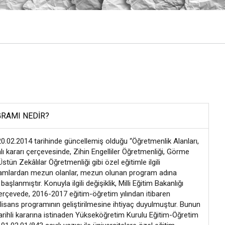
GRAMI NEDIR?
 20.02.2014 tarihinde güncellemiş olduğu “Öğretmenlik Alanları,
kararı çerçevesinde, Zihin Engelliler Öğretmenliği, Görme
stün Zekâlılar Öğretmenliği gibi özel eğitimle ilgili
ogramlardan mezun olanlar, mezun olunan program adına
anmıştır. Konuyla ilgili değişiklik, Milli Eğitim Bakanlığı
çerçevede, 2016-2017 eğitim-öğretim yılından itibaren
lisans programının geliştirilmesine ihtiyaç duyulmuştur. Bunun
ihli kararına istinaden Yükseköğretim Kurulu Eğitim-Öğretim