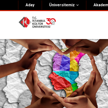
Aday
Üniversitemiz
Akadem
Hakkımızda
Yöneti
Genel Bilgiler
Kurucu 
Kültür Anayasası
Mütevell
Misyon & Vizyon
Rektörl
Kültür Koleji Vakfı ( KEV )
Organiz
Akıngüç Ödülü
İKÜ Ödülleri
İdari Birimler
Mevzuat
Onursal Doktora