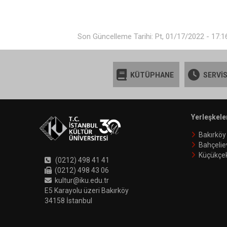
Son Güncelleme Tarihi: Pt, 01/17/2022 - 17:1
KÜTÜPHANE
SERVİS
Yerleşkele
Bakırköy
Bahçelie
Küçükçe
(0212) 498 41 41
(0212) 498 43 06
kultur@iku.edu.tr
E5 Karayolu üzeri Bakırköy
34158 İstanbul