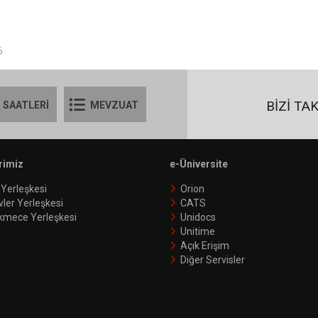
6
BİZİ TA
 SAATLERİ
MEVZUAT
rimiz
e-Üniversite
 Yerleşkesi
Orion
vler Yerleşkesi
CATS
kmece Yerleşkesi
Unidocs
Unitime
Açık Erişim
Diğer Servisler