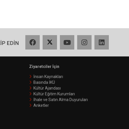
Facebook
X
YouTube
Instagram
LinkedIn
KİP EDİN
Ziyaretciler İçin
İnsan Kaynakları
Basında İKÜ
Kültür Ajandası
Kültür Eğitim Kurumları
İhale ve Satın Alma Duyuruları
Anketler